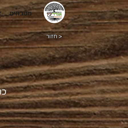
מטבחים
א
חזור >
כו